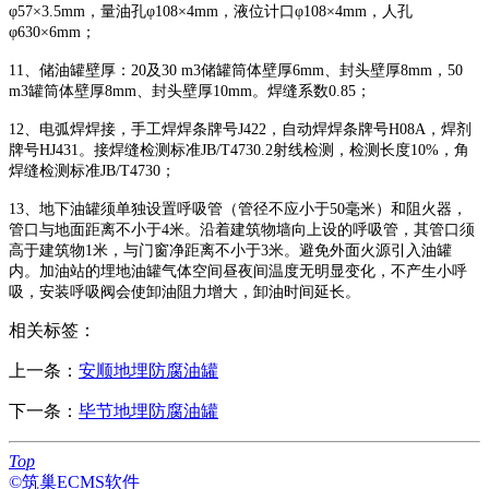
φ57×3.5mm，量油孔φ108×4mm，液位计口φ108×4mm，人孔
φ630×6mm；
11、储油罐壁厚：20及30 m3储罐筒体壁厚6mm、封头壁厚8mm，50
m3罐筒体壁厚8mm、封头壁厚10mm。焊缝系数0.85；
12、电弧焊焊接，手工焊焊条牌号J422，自动焊焊条牌号H08A，焊剂
牌号HJ431。接焊缝检测标准JB/T4730.2射线检测，检测长度10%，角
焊缝检测标准JB/T4730；
13、地下油罐须单独设置呼吸管（管径不应小于50毫米）和阻火器，
管口与地面距离不小于4米。沿着建筑物墙向上设的呼吸管，其管口须
高于建筑物1米，与门窗净距离不小于3米。避免外面火源引入油罐
内。加油站的埋地油罐气体空间昼夜间温度无明显变化，不产生小呼
吸，安装呼吸阀会使卸油阻力增大，卸油时间延长。
相关标签：
上一条：
安顺地埋防腐油罐
下一条：
毕节地埋防腐油罐
Top
©筑巢ECMS软件