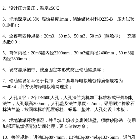
2、设计压力常压，温度≤50℃
3、埋地深度≥0.5米 腐蚀裕度1mm，储油罐体材料Q235-B，压力试验
0.1MPa；
4、全容积四种规格：20m3、30 m3、50 m3、50 m3（隔舱型），充装
系数0.9；
5、筒体内径：20m3罐内径2200mm，30 m3罐内径2400mm，50 m3罐
内径2800mm；
6、设防漂浮抱带、鞍座固定等形式防止储油罐漂浮；
7、储油罐设吊耳便于装卸，焊二条导静电接地镀锌扁钢规格为
━40×4，并方便与静电接地网连接；
8、人孔直径：2个DN600人孔，人孔法兰为机加工标准板式平焊钢制
法兰，人孔颈高200mm，人孔盖及法兰厚度≥22mm，采用耐油橡胶石
棉法兰垫，按国家标准配置螺栓、螺母、垫片。人孔处设止水板；
9、埋地油罐环境潮湿，并且填土填砂会腐蚀罐壁。须喷砂除锈，使用
加强环氧煤沥青漆防腐处理，延长储罐寿命；
10、接管规格：进油口φ89×4mm，出油口φ89×4或φ133×5mm，通气孔