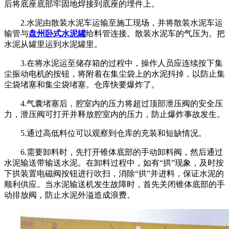
后将底座底部牢固地焊接到底座的埋件上。
2.水泥由散装水泥车运输至施工现场，并将散装水泥车运
输管与
盘州卧式水泥罐
给料管连接。散装水泥车的气压为。把
水泥从罐里运到水泥罐里。
3.在将水泥运至储存箱的过程中，操作人员应连续按下集
尘振动电机的按钮，将附着在集尘袋上的水泥抖掉，以防止集
尘袋堵塞和集尘袋堵塞。仓库快要爆炸了。
4.气囊堵塞后，腔室内的压力将超过顶部泄压阀的安全压
力，泄压阀可打开并释放腔室内的压力，防止爆炸事故发生。
5.通过高低料位可以观察到仓库的充装和短缺情况。
6.
需要卸料时，先打开锥体底部的手动卸料阀，然后通过
水泥输送带输送水泥。在卸料过程中，如有
“拱”现象，及时按
下拱装置电磁阀按钮进行吹扫，消除“拱”并进料，保证水泥的
顺利供应。当水泥输送机发生故障时，首先关闭锥体底部的手
动排放阀，防止水泥外溢造成浪费。