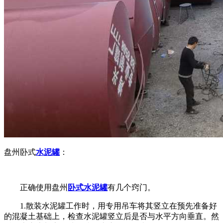
盘州卧式
水泥罐
：
正确使用
盘州
卧式水泥罐
有几个窍门。
1.散装水泥罐工作时，用专用吊车将其竖立在预先准备好
的混凝土基础上，检查水泥罐竖立后是否与水平方向垂直。然