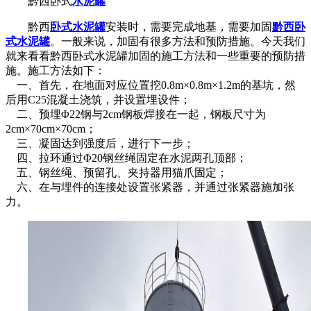
黔西卧式
水泥罐
黔西
卧式水泥罐
安装时，需要完成地基，需要加固
黔西卧
式水泥罐
。一般来说，加固有很多方法和预防措施。今天我们
就来看看
黔西卧式水泥罐
加固的施工方法和一些重要的预防措
施。
施工方法如下：
一、首先，在地面对应位置挖0.8m×0.8m×1.2m的基坑，然
后用C25混凝土浇筑，并设置埋设件；
二、预埋Φ22钢与2cm钢板焊接在一起，钢板尺寸为
2cm×70cm×70cm；
三、凝固达到强度后，进行下一步；
四、拉环通过Φ20钢丝绳固定在水泥两孔顶部；
五、钢丝绳、预留孔、夹持器用猫爪固定；
六、在与埋件的连接处设置张紧器，并通过张紧器施加张
力。