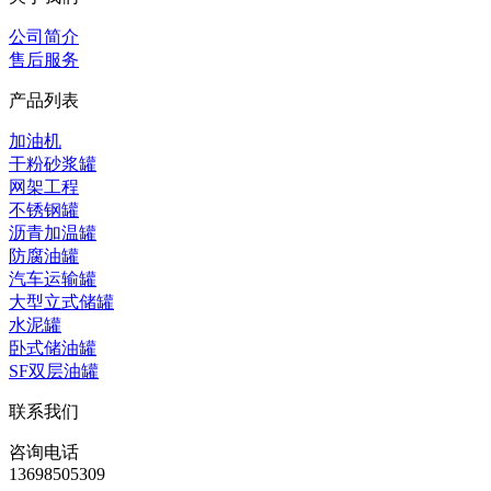
公司简介
售后服务
产品列表
加油机
干粉砂浆罐
网架工程
不锈钢罐
沥青加温罐
防腐油罐
汽车运输罐
大型立式储罐
水泥罐
卧式储油罐
SF双层油罐
联系我们
咨询电话
13698505309