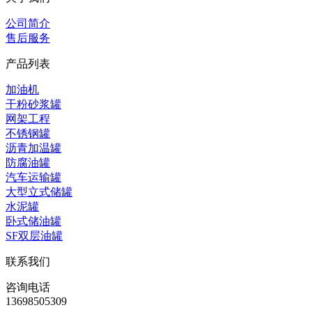
公司简介
售后服务
产品列表
加油机
干粉砂浆罐
网架工程
不锈钢罐
沥青加温罐
防腐油罐
汽车运输罐
大型立式储罐
水泥罐
卧式储油罐
SF双层油罐
联系我们
咨询电话
13698505309