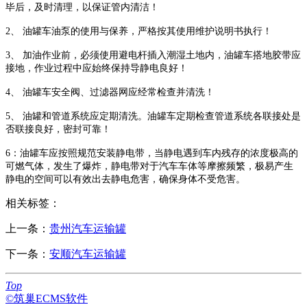
毕后，及时清理，以保证管内清洁！
2、 油罐车油泵的使用与保养，严格按其使用维护说明书执行！
3、 加油作业前，必须使用避电杆插入潮湿土地内，油罐车搭地胶带应
接地，作业过程中应始终保持导静电良好！
4、 油罐车安全阀、过滤器网应经常检查并清洗！
5、 油罐和管道系统应定期清洗。油罐车定期检查管道系统各联接处是
否联接良好，密封可靠！
6：油罐车应按照规范安装静电带，当静电遇到车内残存的浓度极高的
可燃气体，发生了爆炸，静电带对于汽车车体等摩擦频繁，极易产生
静电的空间可以有效出去静电危害，确保身体不受危害。
相关标签：
上一条：
贵州汽车运输罐
下一条：
安顺汽车运输罐
Top
©筑巢ECMS软件